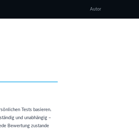
Autor
rsönlichen Tests basieren.
nständig und unabhängig –
 jede Bewertung zustande