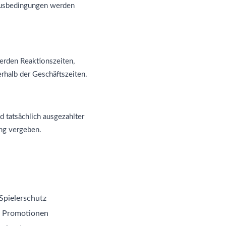
nusbedingungen werden
erden Reaktionszeiten,
rhalb der Geschäftszeiten.
 tatsächlich ausgezahlter
ung vergeben.
Spielerschutz
e Promotionen