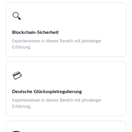
🔍
Blockchain-Sicherheit
Expertenwissen in diesem Bereich mit jahrelanger
Erfahrung.
💳
Deutsche Glücksspielregulierung
Expertenwissen in diesem Bereich mit jahrelanger
Erfahrung.