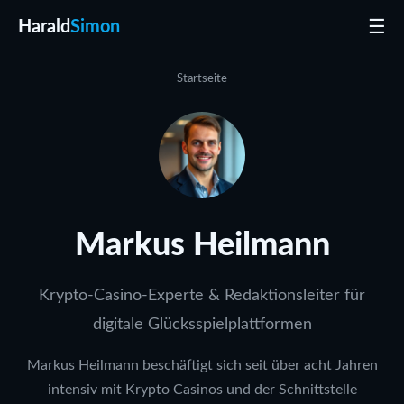
☰
Harald
Simon
Startseite
Markus Heilmann
Krypto-Casino-Experte & Redaktionsleiter für
digitale Glücksspielplattformen
Markus Heilmann beschäftigt sich seit über acht Jahren
intensiv mit Krypto Casinos und der Schnittstelle