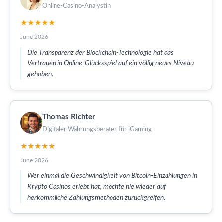
Online-Casino-Analystin
★★★★★
June 2026
Die Transparenz der Blockchain-Technologie hat das
Vertrauen in Online-Glücksspiel auf ein völlig neues Niveau
gehoben.
Thomas Richter
Digitaler Währungsberater für iGaming
★★★★★
June 2026
Wer einmal die Geschwindigkeit von Bitcoin-Einzahlungen in
Krypto Casinos erlebt hat, möchte nie wieder auf
herkömmliche Zahlungsmethoden zurückgreifen.