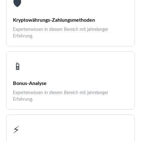
🛡️
Kryptowährungs-Zahlungsmethoden
Expertenwissen in diesem Bereich mit jahrelanger
Erfahrung.
📱
Bonus-Analyse
Expertenwissen in diesem Bereich mit jahrelanger
Erfahrung.
⚡