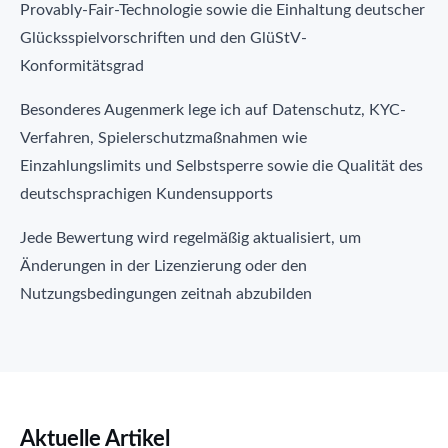
Provably-Fair-Technologie sowie die Einhaltung deutscher
Glücksspielvorschriften und den GlüStV-
Konformitätsgrad
Besonderes Augenmerk lege ich auf Datenschutz, KYC-
Verfahren, Spielerschutzmaßnahmen wie
Einzahlungslimits und Selbstsperre sowie die Qualität des
deutschsprachigen Kundensupports
Jede Bewertung wird regelmäßig aktualisiert, um
Änderungen in der Lizenzierung oder den
Nutzungsbedingungen zeitnah abzubilden
Aktuelle Artikel